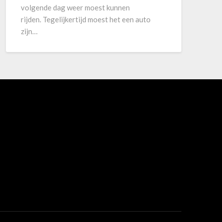
volgende dag weer moest kunnen
rijden. Tegelijkertijd moest het een auto
zijn…