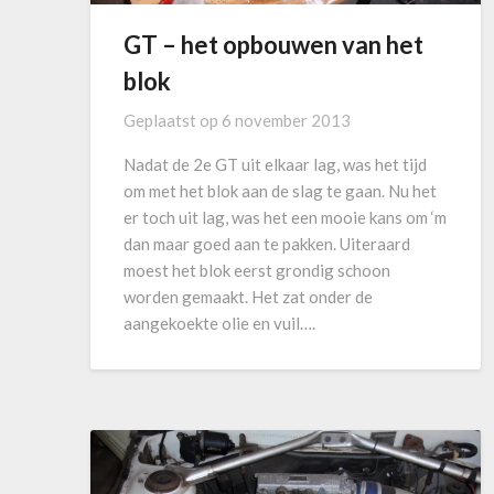
GT – het opbouwen van het
blok
Geplaatst op
6 november 2013
Nadat de 2e GT uit elkaar lag, was het tijd
om met het blok aan de slag te gaan. Nu het
er toch uit lag, was het een mooie kans om ‘m
dan maar goed aan te pakken. Uiteraard
moest het blok eerst grondig schoon
worden gemaakt. Het zat onder de
aangekoekte olie en vuil….