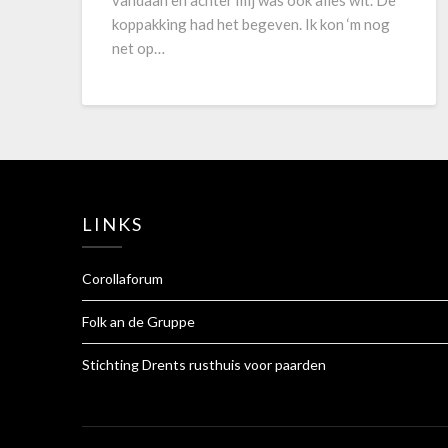
vandaan en achter mij was ook alles wit. De
koppakking had het begeven. Ik kon ‘m nog
net op…
LINKS
Corollaforum
Folk an de Gruppe
Stichting Drents rusthuis voor paarden