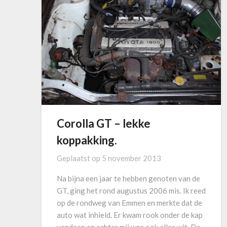
Corolla GT – lekke
koppakking.
Geplaatst op
5 november 2013
Na bijna een jaar te hebben genoten van de
GT, ging het rond augustus 2006 mis. Ik reed
op de rondweg van Emmen en merkte dat de
auto wat inhield. Er kwam rook onder de kap