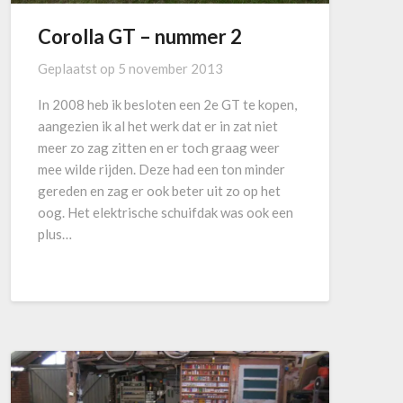
Corolla GT – nummer 2
Geplaatst op
5 november 2013
In 2008 heb ik besloten een 2e GT te kopen,
aangezien ik al het werk dat er in zat niet
meer zo zag zitten en er toch graag weer
mee wilde rijden. Deze had een ton minder
gereden en zag er ook beter uit zo op het
oog. Het elektrische schuifdak was ook een
plus…