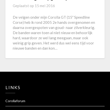
Geplaatst op
15 mei 2016
De velgen onder mijn Corolla GT (15″ Speedline
Corse) heb ik rond 2005 2e hands overgenomen en
daarna overgespoten van goud- naar zilverkleurig.
De banden waren toen al niet nieuw en behoorlijk
hard, waardoor ze wel lang meegaan, maar ook
weinig grip geven. Het werd dus wel eens tijd voor
nieuwe banden en dan kon…
LINKS
Corollaforum