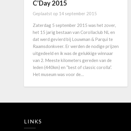
C’Day 2015
Geplaatst op
14 september 2015
Zaterdag 5 september 2015 was het zover,
het 15 jarig bestaan van Corollaclub NL en
dat werd gevierd bij Louwman & Parqui te
Raamsdonkveer. Er werden de nodige prijzen
uitgedeeld en ik was de gelukkige winnaar
van 2. Meeste kilometers gereden van de
leden (440km) en “best of classic corolla”.
Het museum was voor de…
LINKS