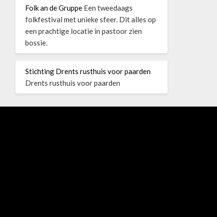
Folk an de Gruppe
Een tweedaags
folkfestival met unieke sfeer. Dit alles op
een prachtige locatie in pastoor zien
bossie.
Stichting Drents rusthuis voor paarden
Drents rusthuis voor paarden