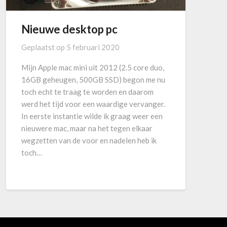
Nieuwe desktop pc
Geplaatst op
5 februari 2020
Mijn Apple mac mini uit 2012 (2.5 core duo,
16GB geheugen, 500GB SSD) begon me nu
toch echt te traag te worden en daarom
werd het tijd voor een waardige vervanger.
In eerste instantie wilde ik graag weer een
nieuwere mac, maar na het tegen elkaar
wegzetten van de voor en nadelen heb ik
toch…