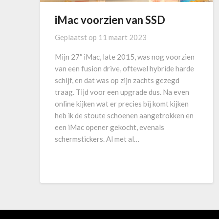
iMac voorzien van SSD
Geplaatst op
11 maart 2023
Mijn 27″ iMac, late 2015, was nog voorzien
van een fusion drive, oftewel hybride harde
schijf, en dat was op zijn zachts gezegd
traag. Tijd voor een upgrade dus. Na even
online kijken wat er precies bij komt kijken
heb ik de stoute schoenen aangetrokken en
een iMac opener gekocht, evenals
schermstickers. Al met al…