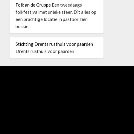
Folk an de Gruppe
Een tweedaags
folkfestival met unieke sfeer. Dit alles op
een prachtige locatie in pastoor zien
bossie.
Stichting Drents rusthuis voor paarden
Drents rusthuis voor paarden