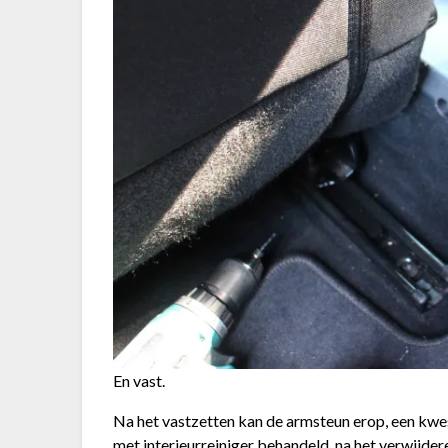
En vast.
Na het vastzetten kan de armsteun erop, een kwes
met interieurreiniger behandeld, na het verwijder