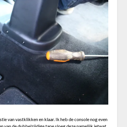
tie van vastklikken en klaar. Ik heb de console nog even
en van de dubbelzijdige tape sloeg deze namelijk ietwat