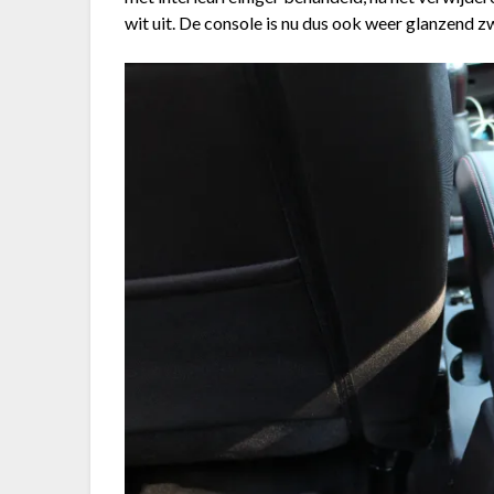
wit uit. De console is nu dus ook weer glanzend zw